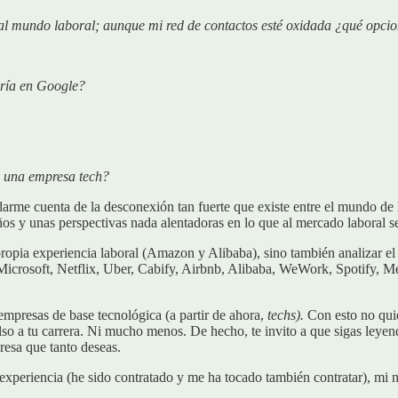
 al mundo laboral; aunque mi red de contactos esté oxidada ¿qué opcio
aría en Google?
n una empresa tech?
arme cuenta de la desconexión tan fuerte que existe entre el mundo de l
ños y unas perspectivas nada alentadoras en lo que al mercado laboral se
propia experiencia laboral (Amazon y Alibaba), sino también analizar el
crosoft, Netflix, Uber, Cabify, Airbnb, Alibaba, WeWork, Spotify, Me
empresas de base tecnológica (a partir de ahora,
techs).
Con esto no quie
ulso a tu carrera. Ni mucho menos. De hecho, te invito a que sigas ley
resa que tanto deseas.
xperiencia (he sido contratado y me ha tocado también contratar), mi ne