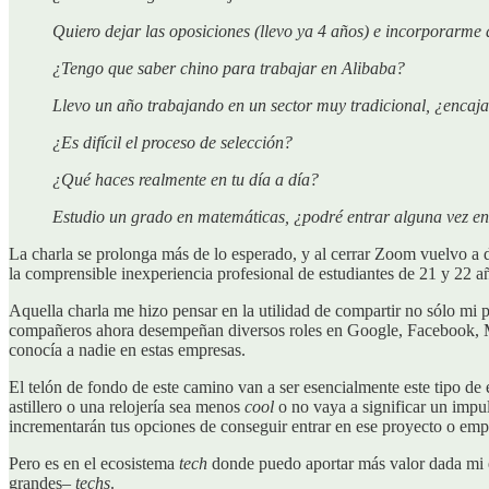
Quiero dejar las oposiciones (llevo ya 4 años) e incorporarme
¿Tengo que saber chino para trabajar en Alibaba?
Llevo un año trabajando en un sector muy tradicional, ¿encaj
¿Es difícil el proceso de selección?
¿Qué haces realmente en tu día a día?
Estudio un grado en matemáticas, ¿podré entrar alguna vez e
La charla se prolonga más de lo esperado, y al cerrar Zoom vuelvo a d
la comprensible inexperiencia profesional de estudiantes de 21 y 22 a
Aquella charla me hizo pensar en la utilidad de compartir no sólo mi 
compañeros ahora desempeñan diversos roles en Google, Facebook, Mi
conocía a nadie en estas empresas.
El telón de fondo de este camino van a ser esencialmente este tipo de 
astillero o una relojería sea menos
cool
o no vaya a significar un imp
incrementarán tus opciones de conseguir entrar en ese proyecto o emp
Pero es en el ecosistema
tech
donde puedo aportar más valor dada mi e
grandes–
techs
.