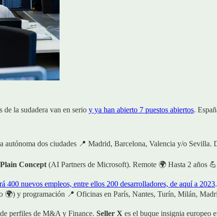
s de la sudadera van en serio
y ya han abierto 7 puestos abiertos
. Espa
era autónoma dos ciudades 📍 Madrid, Barcelona, Valencia y/o Sevilla.
Plain Concept
(AI Partners de Microsoft). Remote 🌍 Hasta 2 años 💪
rá 400 nuevos empleos, entre ellos 200 desarrolladores, de aquí a 2023
 🌍) y programación 📍 Oficinas en París, Nantes, Turín, Milán, Madr
 de perfiles de M&A y Finance.
Seller X
es el buque insignia europeo 