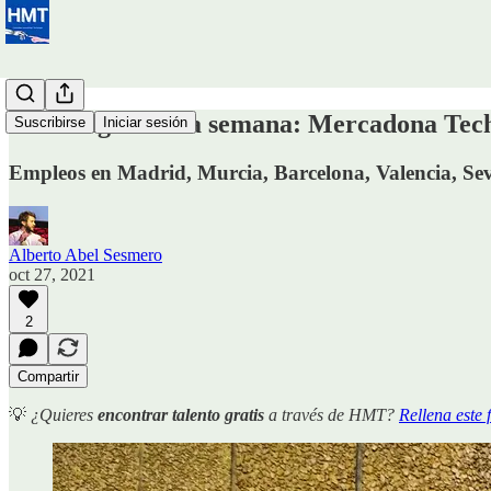
🚦 Job digest de la semana: Mercadona Tec
Suscribirse
Iniciar sesión
Empleos en Madrid, Murcia, Barcelona, Valencia, Sev
Alberto Abel Sesmero
oct 27, 2021
2
Compartir
💡
¿Quieres
encontrar talento gratis
a través de HMT?
Rellena este 