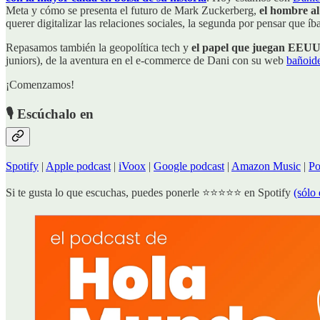
Meta y cómo se presenta el futuro de Mark Zuckerberg,
el hombre al
querer digitalizar las relaciones sociales, la segunda por pensar que 
Repasamos también la geopolítica tech y
el papel que juegan EEUU
juniors), de la aventura en el e-commerce de Dani con su web
bañoid
¡Comenzamos!
🎙️ Escúchalo en
Spotify
|
Apple podcast
|
iVoox
|
Google podcast
|
Amazon Music
|
P
Si te gusta lo que escuchas, puedes ponerle ⭐⭐⭐⭐⭐ en Spotify
(sólo