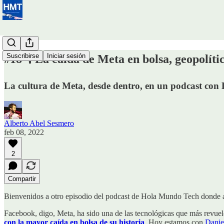
Suscribirse
Iniciar sesión
#18 🎙️ La caída de Meta en bolsa, geopolíti
La cultura de Meta, desde dentro, en un podcast con 
Alberto Abel Sesmero
feb 08, 2022
2
Compartir
Bienvenidos a otro episodio del podcast de Hola Mundo Tech donde ap
Facebook, digo, Meta, ha sido una de las tecnológicas que más revuelo 
con la mayor caída en bolsa de su historia
. Hoy estamos con
Danie