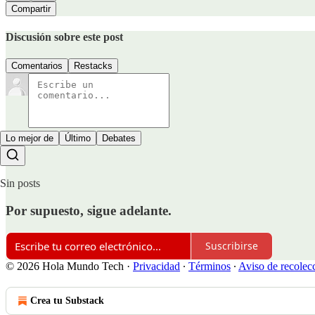
Compartir
Discusión sobre este post
Comentarios
Restacks
Lo mejor de
Último
Debates
Sin posts
Por supuesto, sigue adelante.
Suscribirse
© 2026 Hola Mundo Tech
·
Privacidad
∙
Términos
∙
Aviso de recolec
Crea tu Substack