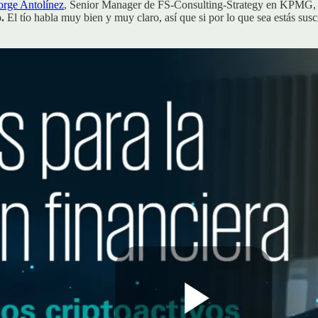
orge Antolínez
, Senior Manager de FS-Consulting-Strategy en KPMG,
.
El tío habla muy bien y muy claro, así que si por lo que sea estás susc