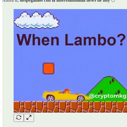
Ahora sí,
despegamos con la interesantísima news de hoy
🌕