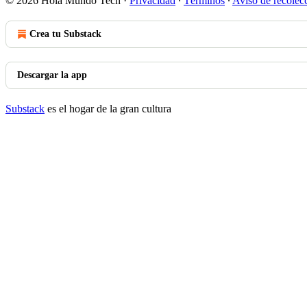
© 2026 Hola Mundo Tech
·
Privacidad
∙
Términos
∙
Aviso de recolec
Crea tu Substack
Descargar la app
Substack
es el hogar de la gran cultura