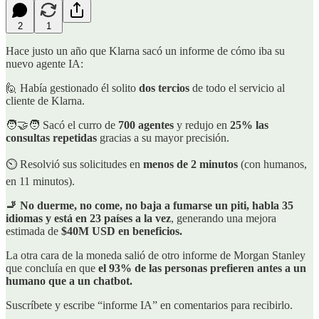
2
1
Hace justo un año que Klarna sacó un informe de cómo iba su
nuevo agente IA:
🙋 Había gestionado él solito
dos tercios
de todo el servicio al
cliente de Klarna.
🧑‍🤝‍🧑 Sacó el curro de
700 agentes
y redujo en
25% las
consultas repetidas
gracias a su mayor precisión.
⏲️ Resolvió sus solicitudes en
menos de 2 minutos
(con humanos,
en 11 minutos).
🚬 No duerme, no come, no baja a fumarse un piti, habla 35
idiomas y está en 23 países a la vez
, generando una mejora
estimada de
$40M USD en beneficios.
La otra cara de la moneda salió de otro informe de Morgan Stanley
que concluía en que
el 93% de las personas prefieren antes a un
humano que a un chatbot.
Suscríbete y escribe “informe IA” en comentarios para recibirlo.