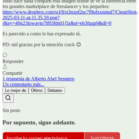
Justo hace nada compartí esta imagen donde se ve la diferencia entre
los grandes marketplace de freealancer y los pequeños:
https://www.dropbox.com/scl/fi/n3nxpf2uc7f9ufxxnmul7/CleanShot-
2025-03-11-at-11.35.59.png?
rlkey=40g23towavto7lf03fds01j5z&st=eb3fuqp9&dl=0
Es parecido a como lo has expresado tú.
PD: mil gracias por la mención crack 😊
Responder
Compartir
1 respuesta de Alberto Abel Sesmero
Un comentario más...
Lo mejor de
Último
Debates
Sin posts
Por supuesto, sigue adelante.
Suscribirse