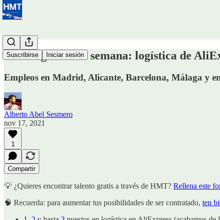
🚦Job digest de la semana: logística de Al
Suscribirse
Iniciar sesión
Empleos en Madrid, Alicante, Barcelona, Málaga y e
Alberto Abel Sesmero
nov 17, 2021
1
Compartir
💡 ¿Quieres encontrar talento gratis a través de HMT?
Rellena este f
🧠 Recuerda: para aumentar tus posibilidades de ser contratado,
ten b
1
,
2
y hasta
3
puestos en logística en AliExpress (acabamos de 