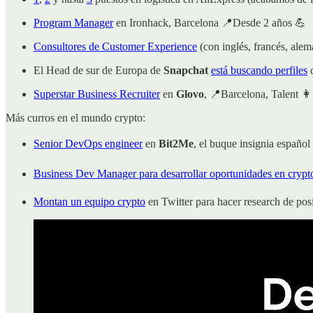
Program Manager
en Ironhack, Barcelona 📍Desde 2 años 💪
Consultores de Customer Experience
(con inglés, francés, alem
El Head de sur de Europa de
Snapchat
está buscando perfiles
d
Superstar Business Recruiter
en
Glovo
, 📍Barcelona, Talent 👩
Más curros en el mundo crypto:
Senior DevOps engineer
en
Bit2Me
, el buque insignia españo
Business Dev Manager para desarrollar oportunidades en crypt
Montan un equipo crypto
en Twitter para hacer research de pos