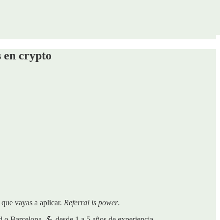
s en crypto
que vayas a aplicar.
Referral is power
.
id o Barcelona, 💪 desde 1 a 5 años de experiencia