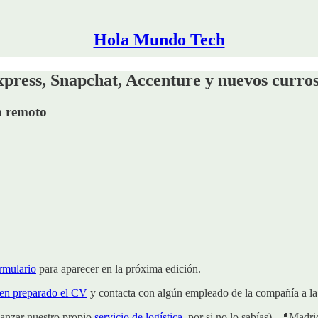
Hola Mundo Tech
iExpress, Snapchat, Accenture y nuevos curro
n remoto
ormulario
para aparecer en la próxima edición.
ien preparado el CV
y contacta con algún empleado de la compañía a la 
lanzar nuestro propio
servicio de logística
, por si no lo sabías), 📍Madr