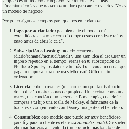
tampoco es un modelo de negocio. Me refiero a esas ideas
“freemium” en las que no vemos un duro para atraer usuarios. No es
un modelo de negocio.
Por poner algunos ejemplos para que nos entendamos:
Pago por adelantado:
posiblemente el modelo más
extendido y tan simple como “compro estos cereales y te los
pago antes de abrir la caja”.
Subscripción o Leasing:
modelo recurrente
(diario/semanal/mensual/anual) y una gran idea al asegurar un
ingreso repetido en el tiempo. Piensa en tu subscripción de
Netflix o Spotify, los datos de tu móvil o la cuota mensual que
paga tu empresa para que uses Microsoft Office en tu
ordenador.
Licencia
: cobrar royalties (una comisión) por la distribución
de un diseño u otras obras de propiedad intelectual como una
marca, una canción o un personaje. Por ejemplo, cuando le
compras a tu hijo una toalla de Mickey, el fabricante de la
toalla está compartiendo con Disney una parte del beneficio.
Consumibles:
otro modelo que puede ser muy beneficioso
para tí y para tu cliente es el de
consumables model.
Se suelen
eliminar barreras a la entrada (un producto más barato o de