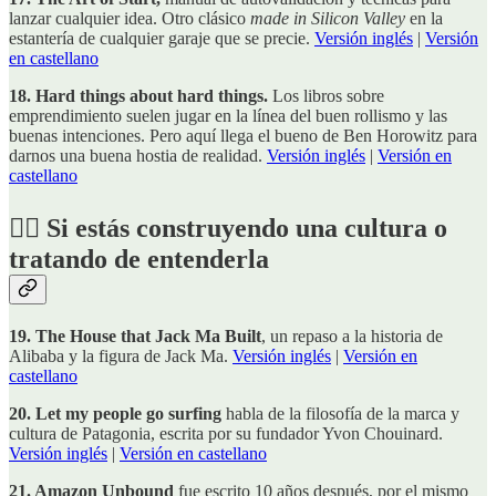
lanzar cualquier idea. Otro clásico
made in Silicon Valley
en la
estantería de cualquier garaje que se precie.
Versión inglés
|
Versión
en castellano
18. Hard things about hard things.
Los libros sobre
emprendimiento suelen jugar en la línea del buen rollismo y las
buenas intenciones. Pero aquí llega el bueno de Ben Horowitz para
darnos una buena hostia de realidad.
Versión inglés
|
Versión en
castellano
🏴‍☠️ Si estás construyendo una cultura o
tratando de entenderla
19. The House that Jack Ma Built
, un repaso a la historia de
Alibaba y la figura de Jack Ma.
Versión inglés
|
Versión en
castellano
20. Let my people go surfing
habla de la filosofía de la marca y
cultura de Patagonia, escrita por su fundador Yvon Chouinard.
Versión inglés
|
Versión en castellano
21. Amazon Unbound
fue escrito 10 años después, por el mismo