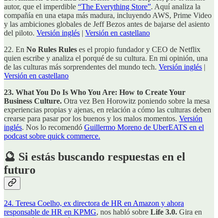
autor, que el imperdible
“The Everything Store”
. Aquí analiza la
compañía en una etapa más madura, incluyendo AWS, Prime Video
y las ambiciones globales de Jeff Bezos antes de bajarse del asiento
del piloto.
Versión inglés
|
Versión en castellano
22. En
No Rules Rules
es el propio fundador y CEO de Netflix
quien escribe y analiza el porqué de su cultura. En mi opinión, una
de las culturas más sorprendentes del mundo tech.
Versión inglés
|
Versión en castellano
23. What You Do Is Who You Are: How to Create Your
Business Culture.
Otra vez Ben Horowitz poniendo sobre la mesa
experiencias propias y ajenas, en relación a cómo las culturas deben
crearse para pasar por los buenos y los malos momentos.
Versión
inglés
. Nos lo recomendó
Guillermo Moreno de UberEATS en el
podcast sobre quick commerce.
🔮 Si estás buscando respuestas en el
futuro
24. Teresa Coelho, ex directora de HR en Amazon y ahora
responsable de HR en KPMG
, nos habló sobre
Life 3.0.
Gira en