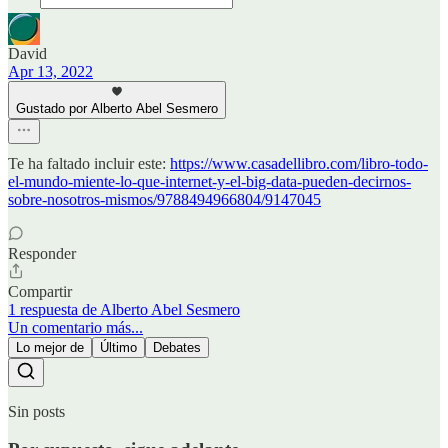
David
Apr 13, 2022
Gustado por Alberto Abel Sesmero
Te ha faltado incluir este:
https://www.casadellibro.com/libro-todo-
el-mundo-miente-lo-que-internet-y-el-big-data-pueden-decirnos-
sobre-nosotros-mismos/9788494966804/9147045
Responder
Compartir
1 respuesta de Alberto Abel Sesmero
Un comentario más...
Lo mejor de
Último
Debates
Sin posts