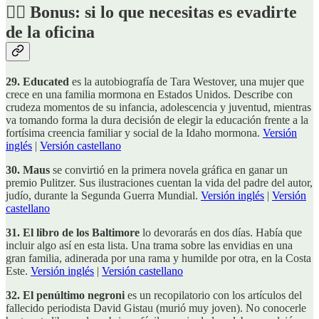
😶‍🌫️ Bonus: si lo que necesitas es evadirte
de la oficina
29. Educated
es la autobiografía de Tara Westover, una mujer que
crece en una familia mormona en Estados Unidos. Describe con
crudeza momentos de su infancia, adolescencia y juventud, mientras
va tomando forma la dura decisión de elegir la educación frente a la
fortísima creencia familiar y social de la Idaho mormona.
Versión
inglés
|
Versión castellano
30. Maus
se convirtió en la primera novela gráfica en ganar un
premio Pulitzer. Sus ilustraciones cuentan la vida del padre del autor,
judío, durante la Segunda Guerra Mundial.
Versión inglés
|
Versión
castellano
31. El libro de los Baltimore
lo devorarás en dos días. Había que
incluir algo así en esta lista. Una trama sobre las envidias en una
gran familia, adinerada por una rama y humilde por otra, en la Costa
Este.
Versión inglés
|
Versión castellano
32. El penúltimo negroni
es un recopilatorio con los artículos del
fallecido periodista David Gistau (murió muy joven). No conocerle